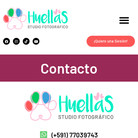
¡Quiero una Sesión!
Contacto
(+591) 77039743