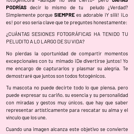
PODRÍAS
decir lo mismo de tu peludo
¿V
erdad?
Simplemente porque
SIEMPRE
es adorable ¡Y siiií! ¡Lo
es! por eso sería clave que te preguntes honestamente:
¿CUÁNTAS SESIONES FOTOGRÁFICAS HA TENIDO TU
PELUDITO A LO LARGO DE SU VIDA?
No pierdas la oportunidad de compartir momentos
excepcionales con tu mimado ¡De divertirse juntos! Yo
me encargo de capturarlos y plasmar su alegría. Te
demostraré que juntos son todos fotogénicos.
Tu mascota no puede decirte todo lo que piensa, pero
puede expresar su cariño, su esencia y su personalidad
con miradas y gestos muy únicos, que hay que saber
representar artísticamente para rescatar su alma y el
vínculo que los une.
Cuando una imagen alcanza este objetivo se convierte