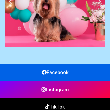
Mía - María José Villegas
"¡Me encantaron! Muchas gracias por tan bella
producción ¡¡Por la dedicación y empeño que tiene con
Facebook
su trabajo!!! La admiro muchísimo, mi bebé se sintió en
confianza con usted"
Instagram
TikTok