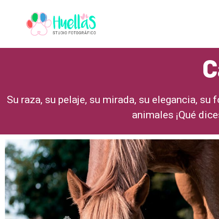
C
Su raza, su pelaje, su mirada, su elegancia, su
animales ¡Qué dice