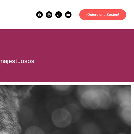
¡Quiero una Sesión!
s majestuosos